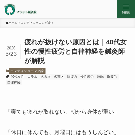
MENU
ホーム
コンディショニング論
疲れが抜けない原因とは｜40代女
2026
性の慢性疲労と自律神経を鍼灸師
5/23
が解説
コンディショニング論
40代女性
コラム
名古屋
名東区
回復力
慢性疲労
睡眠
脳疲労
自律神経
「寝ても疲れが取れない、朝から身体が重い」
「休日に休んでも、月曜日にはもうしんどい」