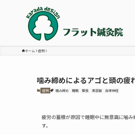
ホーム
症例
噛み締めによるアゴと頭の疲
症例
噛み締め
睡眠
緊張
美容鍼
自律神経
疲労の蓄積が原因で睡眠中に無意識に噛み
す。