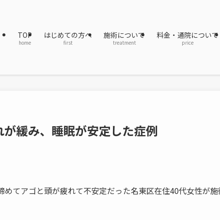
TOP
はじめての方へ
施術について
料金・通院について
home
first
treatment
price
れが緩み、睡眠が安定した症例
締めてアゴと頭が疲れて不安定だった名東区在住40代女性が施