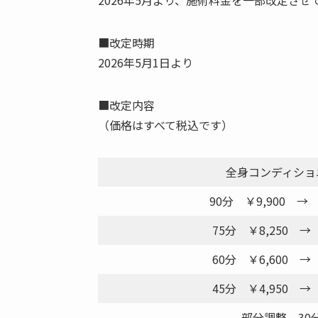
2026年5月より、施術料金を一部改定さ
■改定時期
2026年5月1日より
■改定内容
（価格はすべて税込です）
全身コンディショ
90分 ￥9,900
→ 
75分 ￥8,250
→ 
60分 ￥6,600
→ 
45分 ￥4,950
→ 
部分調整 3