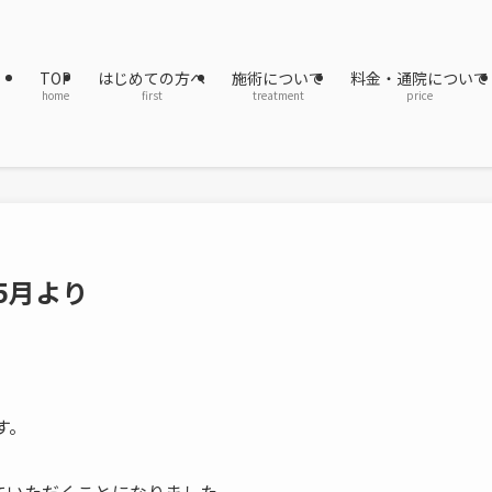
TOP
はじめての方へ
施術について
料金・通院について
home
first
treatment
price
5月より
す。