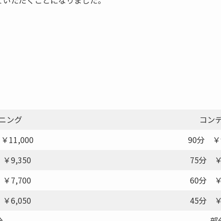
せていただくことになりました。
ニング
コン
￥11,000
90分 ￥
￥9,350
75分 ￥
￥7,700
60分 ￥
￥6,050
45分 ￥
0分
部