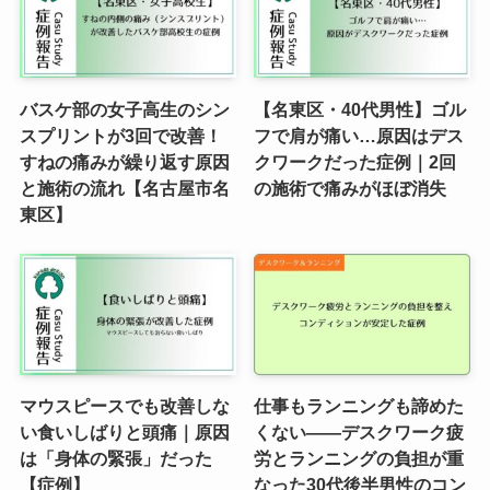
バスケ部の女子高生のシン
【名東区・40代男性】ゴル
スプリントが3回で改善！
フで肩が痛い…原因はデス
すねの痛みが繰り返す原因
クワークだった症例｜2回
と施術の流れ【名古屋市名
の施術で痛みがほぼ消失
東区】
マウスピースでも改善しな
仕事もランニングも諦めた
い食いしばりと頭痛｜原因
くない——デスクワーク疲
は「身体の緊張」だった
労とランニングの負担が重
【症例】
なった30代後半男性のコン