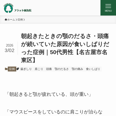
MENU
ホーム
症例
朝起きたときの顎のだるさ・頭痛
が続いていた原因が食いしばりだ
2026
3/02
った症例｜50代男性【名古屋市名
東区】
症例
歯ぎしり
肩こり
頭痛
顎のだるさ
顎の痛み
食いしばり
「朝起きると顎が疲れている、頭が重い」
「マウスピースをしているのに肩こりが治らな