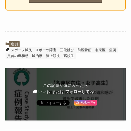
症例
スポーツ鍼灸
スポーツ障害
三段跳び
前脛骨筋
名東区
症例
足首の違和感
鍼治療
陸上競技
高校生
この記事が気に入ったら
いいね または フォローしてね！
Follow Me