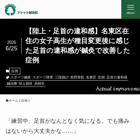
MENU
【陸上・足首の違和感】名東区在
住の女子高生が種目変更後に感じ
2026
6/25
た足首の違和感が鍼灸で改善した
症例
症例
スポーツ鍼灸
スポーツ障害
三段跳び
前脛骨筋
名東区
症例
足首の違和感
鍼治療
陸上競技
高校生
ホーム
症例
「練習中、足首がなんとなく気になる。でも痛み
はないから大丈夫かな……」