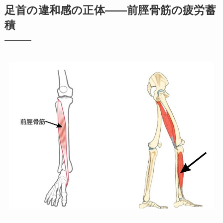
足首の違和感の正体——前脛骨筋の疲労蓄
積