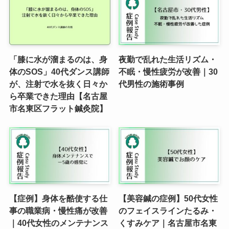
「膝に水が溜まるのは、身
夜勤で乱れた生活リズム・
体のSOS」40代ダンス講師
不眠・慢性疲労が改善｜30
が、注射で水を抜く日々か
代男性の施術事例
ら卒業できた理由【名古屋
市名東区フラット鍼灸院】
【症例】身体を酷使する仕
【美容鍼の症例】50代女性
事の職業病・慢性痛が改善
のフェイスラインたるみ・
｜40代女性のメンテナンス
くすみケア｜名古屋市名東