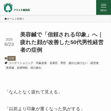
MENU
ホーム
症例
美容鍼で「信頼される印象」へ｜
2025
疲れた顔が改善した50代男性経営
6/23
者の症例
症例
コンディショニング
印象改善
名東区
男性
疲れな抜けない
経営者
美容鍼
自律神経
顔の疲れ
「なんとなく疲れて見える」
「以前より印象が重くなった気がする」