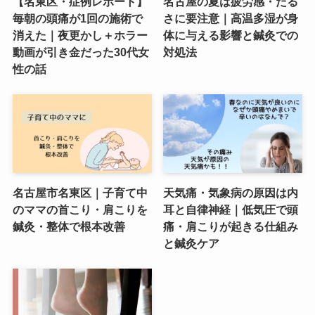
【名東区・症例レポート】
名古屋の夏は疲労感・だる
毎朝の頭痛が1回の施術で
さに要注意｜高温多湿が身
消えた｜夜更かし＋ホラー
体に与える影響と鍼灸での
動画が引き金だった30代女
対処法
性の話
名古屋市名東区｜子育て中
天気痛・気象病の原因は内
のママの首こり・肩こりを
耳と自律神経｜低気圧で頭
鍼灸・整体で根本改善
痛・肩こりが起きる仕組み
と鍼灸ケア