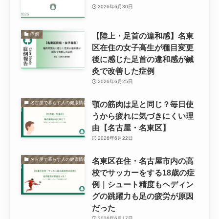
2026年6月30日
【陸上・足首の違和感】名東
症例
区在住の女子高生が種目変更
後に感じた足首の違和感が鍼
灸で改善した症例
2026年6月25日
顎の筋肉は足と同じ？毎日使
名古屋で暮らす人の健康情報
うから疲れに気づきにくい理
由【名古屋・名東区】
2026年6月22日
名東区在住・名古屋市内の高
名古屋で暮らす人の健康情報
校でサッカーをする18歳の症
例｜シュート精度もヘディン
グの跳躍力も足の疲労が原因
だった
2026年6月17日