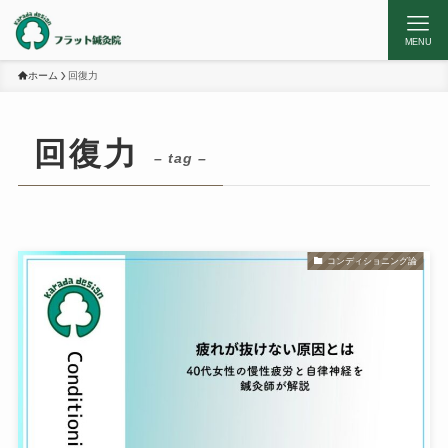
MENU
ホーム
回復力
回復力
– tag –
コンディショニング論