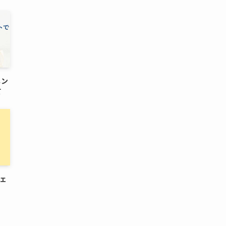
メン
て
シェ