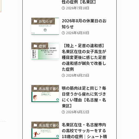
性の症例【名東区】
2026年7月18日
2026年8月の休業日のお
お知らせ
知らせ
2026年6月30日
【陸上・足首の違和感】
症例
名東区在住の女子高生が
種目変更後に感じた足首
の違和感が鍼灸で改善し
た症例
2026年6月25日
顎の筋肉は足と同じ？毎
名古屋で暮らす人の健康情報
日使うから疲れに気づき
にくい理由【名古屋・名
東区】
2026年6月22日
名東区在住・名古屋市内
名古屋で暮らす人の健康情報
の高校でサッカーをする
18歳の症例｜シュート精