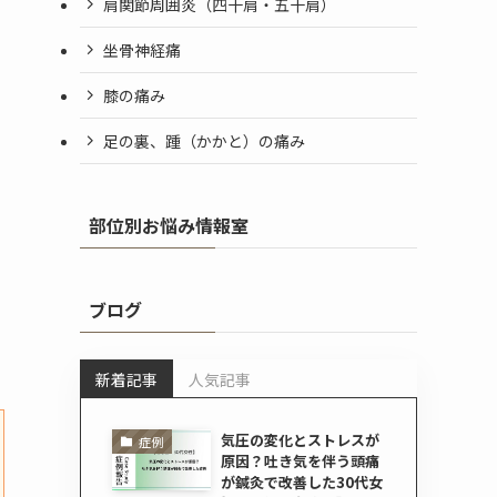
肩関節周囲炎（四十肩・五十肩）
坐骨神経痛
ょ
膝の痛み
足の裏、踵（かかと）の痛み
部位別お悩み情報室
ブログ
ー
新着記事
人気記事
気圧の変化とストレスが
症例
原因？吐き気を伴う頭痛
が鍼灸で改善した30代女