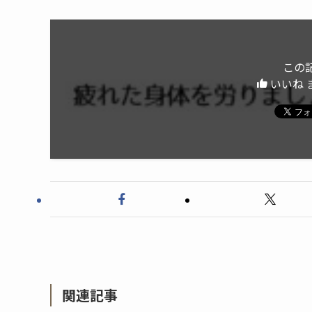
この
いいね 
関連記事