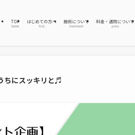
TOP
はじめての方へ
施術について
料金・通院について
home
first
treatment
price
のうちにスッキリと♬