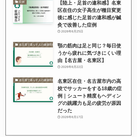
【陸上・足首の違和感】名東
症例
区在住の女子高生が種目変更
後に感じた足首の違和感が鍼
灸で改善した症例
2026年6月25日
顎の筋肉は足と同じ？毎日使
名古屋で暮らす人の健康情報
うから疲れに気づきにくい理
由【名古屋・名東区】
2026年6月22日
名東区在住・名古屋市内の高
名古屋で暮らす人の健康情報
校でサッカーをする18歳の症
例｜シュート精度もヘディン
グの跳躍力も足の疲労が原因
だった
2026年6月17日