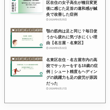
区在住の女子高生が種目変更
後に感じた足首の違和感が鍼
灸で改善した症例
2026年6月25日
顎の筋肉は足と同じ？毎日使
名古屋で暮らす人の健康情報
うから疲れに気づきにくい理
由【名古屋・名東区】
2026年6月22日
名東区在住・名古屋市内の高
名古屋で暮らす人の健康情報
校でサッカーをする18歳の症
例｜シュート精度もヘディン
グの跳躍力も足の疲労が原因
だった
2026年6月17日