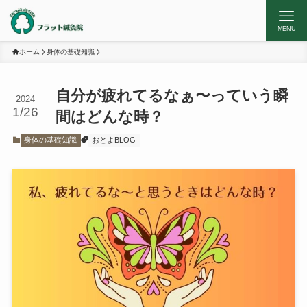
MENU
ホーム
身体の基礎知識
自分が疲れてるなぁ〜っていう瞬
2024
1/26
間はどんな時？
身体の基礎知識
おとよBLOG