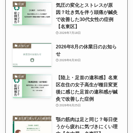
気圧の変化とストレスが原
症例
因？吐き気を伴う頭痛が鍼灸
で改善した30代女性の症例
【名東区】
2026年7月18日
2026年8月の休業日のお知ら
お知らせ
せ
2026年6月30日
【陸上・足首の違和感】名東
症例
区在住の女子高生が種目変更
後に感じた足首の違和感が鍼
灸で改善した症例
2026年6月25日
顎の筋肉は足と同じ？毎日使
名古屋で暮らす人の健康情報
うから疲れに気づきにくい理